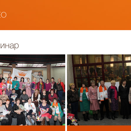
ЕО
минар